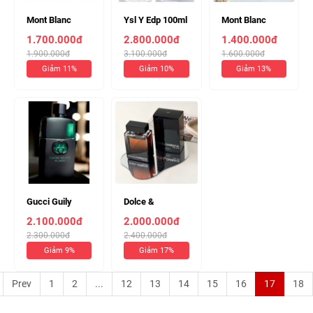
Mont Blanc
Ysl Y Edp 100ml
Mont Blanc
Explorer 100ml
(chiết 10ml
Legen 100ml
1.700.000đ
2.800.000đ
1.400.000đ
Nam (chiết
330k )
(chiết 10ml
1.900.000đ
3.100.000đ
1.600.000đ
10ml 220k)
190k)
Giảm 11%
Giảm 10%
Giảm 13%
Gucci Guily
Dolce &
Black 90ml
Gabbana The
2.100.000đ
2.000.000đ
(Chiết 10ml
One 100ml
2.300.000đ
2.400.000đ
280k)
(chiết 10ml
Giảm 9%
Giảm 17%
250k)
Prev
1
2
...
12
13
14
15
16
17
18