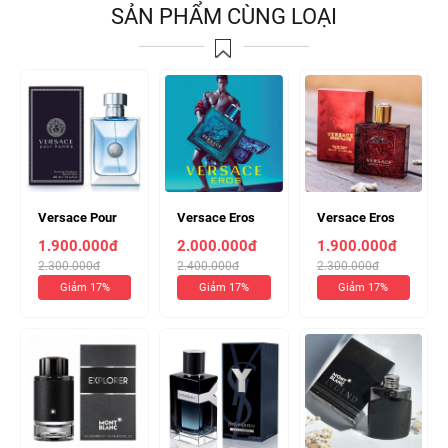
SẢN PHẨM CÙNG LOẠI
Versace Pour
Versace Eros
Versace Eros
Homme 100ml
Xanh EDT 100ml
Flame Đỏ 100ml
1.900.000đ
2.000.000đ
1.900.000đ
(Chiết 10ml
(chiết 10ml
(Chiết 10ml
2.300.000đ
2.400.000đ
2.300.000đ
240k )
250k)
240k)
Giảm 17%
Giảm 17%
Giảm 17%