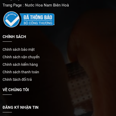
Trang Page : Nước Hoa Nam Biên Hoà
𝐃𝐞𝐥𝐢𝐚𝐡 𝐁𝐥𝐚𝐧𝐜 HÀNG HOT ĐÃ VỀ
THÊM Ạ
14/01/2026 Đăng bởi: admin
CHÍNH SÁCH
Chính sách bảo mật
MONTBLANC SIGNATURE
ELIXIR
Chính sách vận chuyển
14/01/2026 Đăng bởi: admin
Chính sách kiểm hàng
Chính sách thanh toán
Chính Sách đổi trả
[TOP 5 DÒNG NƯỚC HOA CÁC
VỀ CHÚNG TÔI
NÀNG CẦN TRẢI NGHIỆM]
14/01/2026 Đăng bởi: admin
ĐĂNG KÝ NHẬN TIN