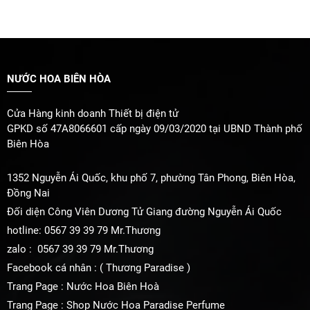
MỘT MÙI HƯƠNG CHUẨN GU
14/01/2026 Đăng bởi: admin
NƯỚC HOA BIÊN HÒA
Cửa Hàng kinh doanh Thiết bị điện tử
GPKD số 47A8066601 cấp ngày 09/03/2020 tại UBND Thành phố
Biên Hòa
AI LÀ NÀNG THƠ ĐÂU Ạ
14/01/2026 Đăng bởi: admin
1352 Nguyễn Ái Quốc, khu phố 7, phường Tân Phong, Biên Hòa,
Đồng Nai
Đối diện Công Viên Dương Tử Giang đường Nguyễn Ái Quốc
hotline: 0567 39 39 79 Mr.Thương
zalo : 0567 39 39 79 Mr.Thương
HÔM NAY DỊU DÀNG VỚI MÌNH
HƠN MỘT CHÚT, BẰNG MỘT
Facebook cá nhân : ( Thương Paradise )
MÙI HƯƠNG
14/01/2026 Đăng bởi: admin
Trang Page : Nước Hoa Biên Hoà
Trang Page : Shop Nước Hoa Paradise Perfume