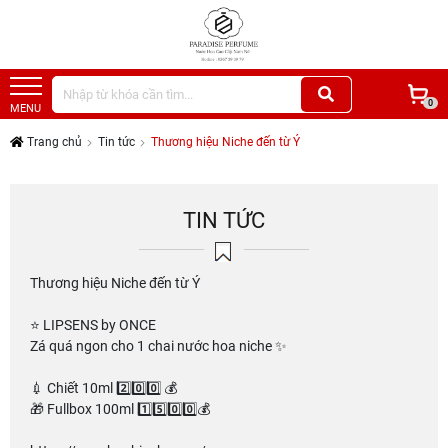
0
MENU
Trang chủ
Tin tức
Thương hiệu Niche đến từ Ý
TIN TỨC
Thương hiệu Niche đến từ Ý
⭐️ LIPSENS by ONCE
Zá quá ngon cho 1 chai nước hoa niche ✨
💉 Chiết 10ml 2️⃣0️⃣0️⃣ 💰
🎁 Fullbox 100ml 1️⃣5️⃣0️⃣0️⃣💰