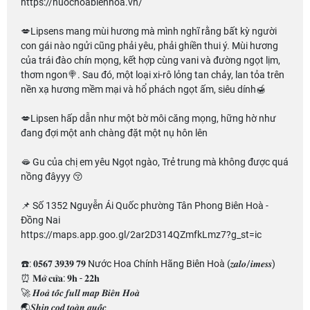
https://nuochoabienhoa.vn/
💋Lipsens mang mùi hương mà mình nghĩ rằng bất kỳ người
con gái nào ngửi cũng phải yêu, phải ghiền thui ý. Mùi hương
của trái đào chín mọng, kết hợp cùng vani và đường ngọt lịm,
thơm ngon🍭. Sau đó, một loại xi-rô lỏng tan chảy, lan tỏa trên
nền xạ hương mềm mại và hổ phách ngọt ấm, siêu dính🍯
💋Lipsen hấp dẫn như một bờ môi căng mọng, hững hờ như
đang đợi một anh chàng đặt một nụ hôn lên
🫦 Gu của chị em yêu Ngọt ngào, Trẻ trung mà không được quá
nồng đâyyy 😚
📌 Số 1352 Nguyễn Ái Quốc phường Tân Phong Biên Hoà -
Đồng Nai
https://maps.app.goo.gl/2ar2D314QZmfkLmz7?g_st=ic
☎️: 𝟎𝟓𝟔𝟕 𝟑𝟗𝟑𝟗 𝟕𝟗 Nước Hoa Chính Hãng Biên Hoà (𝒛𝒂𝒍𝒐/𝒊𝒎𝒆𝒔𝒔)
⏰ 𝐌𝐨̛̉ 𝐜𝐮̛̉𝐚: 𝟗𝐡 - 𝟐𝟐𝐡
🚀 𝑯𝒐𝒂̉ 𝒕𝒐̂́𝒄 𝒇𝒖𝒍𝒍 𝒎𝒂𝒑 𝑩𝒊𝒆̂𝒏 𝑯𝒐𝒂̀
🌏𝑺𝒉𝒊𝒑 𝒄𝒐𝒅 𝒕𝒐𝒂̀𝒏 𝒒𝒖𝒐̂́𝒄