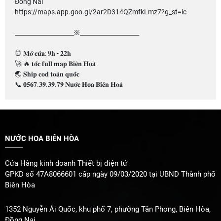
Đồng Nai
https://maps.app.goo.gl/2ar2D314QZmfkLmz7?g_st=ic
____________________※____________________
⏰ 𝐌𝐨̛̉ 𝐜𝐮̛̉𝐚: 𝟗𝐡 - 𝟐𝟐𝐡
🚀 🔥 𝐭𝐨̂́𝐜 𝐟𝐮𝐥𝐥 𝐦𝐚𝐩 𝐁𝐢𝐞̂𝐧 𝐇𝐨𝐚̀
🌏 𝐒𝐡𝐢𝐩 𝐜𝐨𝐝 𝐭𝐨𝐚̀𝐧 𝐪𝐮𝐨̂́𝐜
📞 𝟎𝟓𝟔𝟕.𝟑𝟗.𝟑𝟗.𝟕𝟗 𝐍𝐮̛𝐨̛́𝐜 𝐇𝐨𝐚 𝐁𝐢𝐞̂𝐧 𝐇𝐨𝐚̀
NƯỚC HOA BIÊN HÒA
Cửa Hàng kinh doanh Thiết bị điện tử
GPKD số 47A8066601 cấp ngày 09/03/2020 tại UBND Thành phố
Biên Hòa
1352 Nguyễn Ái Quốc, khu phố 7, phường Tân Phong, Biên Hòa,
Đồng Nai