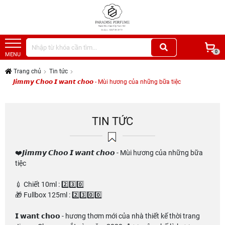
0
MENU
Trang chủ
Tin tức
𝙅𝙞𝙢𝙢𝙮 𝘾𝙝𝙤𝙤 𝙄 𝙬𝙖𝙣𝙩 𝙘𝙝𝙤𝙤 - Mùi hương của những bữa tiệc
TIN TỨC
❤️𝙅𝙞𝙢𝙢𝙮 𝘾𝙝𝙤𝙤 𝙄 𝙬𝙖𝙣𝙩 𝙘𝙝𝙤𝙤 - Mùi hương của những bữa
tiệc
💉 Chiết 10ml : 2️⃣3️⃣0️⃣
🎁 Fullbox 125ml : 2️⃣3️⃣0️⃣0️⃣
𝗜 𝘄𝗮𝗻𝘁 𝗰𝗵𝗼𝗼 - hương thơm mới của nhà thiết kế thời trang