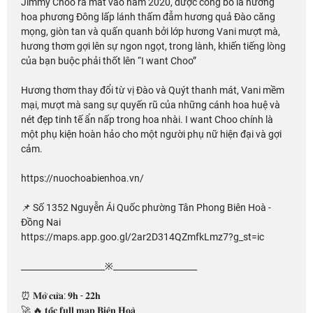
Jimmy Choo ra mắt vào năm 2020, được công bố là hương
hoa phương Đông lấp lánh thấm đẫm hương quả Đào căng
mọng, giòn tan và quấn quanh bởi lớp hương Vani mượt mà,
hương thơm gợi lên sự ngon ngọt, trong lành, khiến tiếng lòng
của bạn buộc phải thốt lên “I want Choo”
Hương thơm thay đổi từ vị Đào và Quýt thanh mát, Vani mềm
mại, mượt mà sang sự quyến rũ của những cánh hoa huệ và
nét đẹp tinh tế ẩn nấp trong hoa nhài. I want Choo chính là
một phụ kiện hoàn hảo cho một người phụ nữ hiện đại và gợi
cảm.
https://nuochoabienhoa.vn/
📌 Số 1352 Nguyễn Ái Quốc phường Tân Phong Biên Hoà -
Đồng Nai
https://maps.app.goo.gl/2ar2D314QZmfkLmz7?g_st=ic
____________________※____________________
⏰ 𝐌𝐨̛̉ 𝐜𝐮̛̉𝐚: 𝟗𝐡 - 𝟐𝟐𝐡
🚀 🔥 𝐭𝐨̂́𝐜 𝐟𝐮𝐥𝐥 𝐦𝐚𝐩 𝐁𝐢𝐞̂𝐧 𝐇𝐨𝐚̀