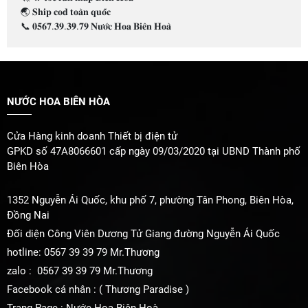
🌏 𝐒𝐡𝐢𝐩 𝐜𝐨𝐝 𝐭𝐨𝐚̀𝐧 𝐪𝐮𝐨̂́𝐜
📞 𝟎𝟓𝟔𝟕.𝟑𝟗.𝟑𝟗.𝟕𝟗 𝐍𝐮̛𝐨̛́𝐜 𝐇𝐨𝐚 𝐁𝐢𝐞̂𝐧 𝐇𝐨𝐚̀
NƯỚC HOA BIÊN HÒA
Cửa Hàng kinh doanh Thiết bị điện tử
GPKD số 47A8066601 cấp ngày 09/03/2020 tại UBND Thành phố
Biên Hòa
1352 Nguyễn Ái Quốc, khu phố 7, phường Tân Phong, Biên Hòa,
Đồng Nai
Đối diện Công Viên Dương Tử Giang đường Nguyễn Ái Quốc
hotline: 0567 39 39 79 Mr.Thương
zalo : 0567 39 39 79 Mr.Thương
Facebook cá nhân : ( Thương Paradise )