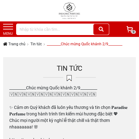
0
MENU
Trang chủ
Tin tức
_________Chúc mừng Quốc khánh 2/9_________
TIN TỨC
_________Chúc mừng Quốc khánh 2/9_________
🇻🇳🇻🇳🇻🇳🇻🇳🇻🇳🇻🇳🇻🇳🇻🇳🇻🇳🇻🇳
✨ Cảm ơn Quý khách đã luôn yêu thương và tin chọn 𝐏𝐚𝐫𝐚𝐝𝐢𝐬𝐞
𝐏𝐞𝐫𝐟𝐮𝐦𝐞 trong hành trình tìm kiếm mùi hương đặc biệt 💖
Chúc mọi người một kỳ nghỉ lễ thật chill và thật thơm
nhaaaaaaa! 🌸