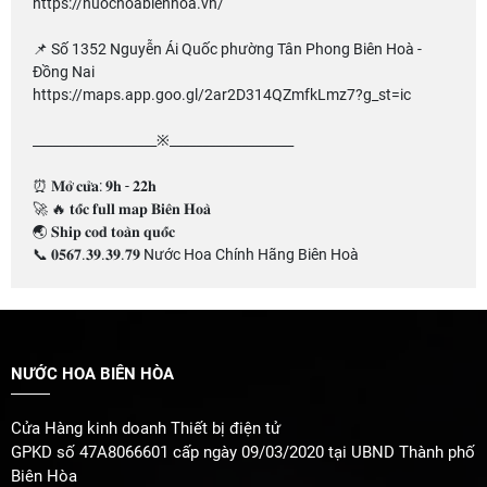
https://nuochoabienhoa.vn/
📌 Số 1352 Nguyễn Ái Quốc phường Tân Phong Biên Hoà -
Đồng Nai
https://maps.app.goo.gl/2ar2D314QZmfkLmz7?g_st=ic
___________________※___________________
⏰ 𝐌𝐨̛̉ 𝐜𝐮̛̉𝐚: 𝟗𝐡 - 𝟐𝟐𝐡
🚀 🔥 𝐭𝐨̂́𝐜 𝐟𝐮𝐥𝐥 𝐦𝐚𝐩 𝐁𝐢𝐞̂𝐧 𝐇𝐨𝐚̀
🌏 𝐒𝐡𝐢𝐩 𝐜𝐨𝐝 𝐭𝐨𝐚̀𝐧 𝐪𝐮𝐨̂́𝐜
📞 𝟎𝟓𝟔𝟕.𝟑𝟗.𝟑𝟗.𝟕𝟗 Nước Hoa Chính Hãng Biên Hoà
NƯỚC HOA BIÊN HÒA
Cửa Hàng kinh doanh Thiết bị điện tử
GPKD số 47A8066601 cấp ngày 09/03/2020 tại UBND Thành phố
Biên Hòa