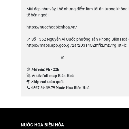
Mùi đẹp như vậy, thế nhưng điểm làm tôi ấn tượng không k
tế bên ngoài.
https://nuochoabienhoa.vn/
📌 Số 1352 Nguyễn Ái Quốc phường Tân Phong Biên Hoà 
https://maps.app.goo.gl/2ar2D314QZmfkLmz7?g_st=ic
____________________※____________________
⏰ 𝐌𝐨̛̉ 𝐜𝐮̛̉𝐚: 𝟗𝐡 - 𝟐𝟐𝐡
🚀 🔥 𝐭𝐨̂́𝐜 𝐟𝐮𝐥𝐥 𝐦𝐚𝐩 𝐁𝐢𝐞̂𝐧 𝐇𝐨𝐚̀
🌏 𝐒𝐡𝐢𝐩 𝐜𝐨𝐝 𝐭𝐨𝐚̀𝐧 𝐪𝐮𝐨̂́𝐜
📞 𝟎𝟓𝟔𝟕.𝟑𝟗.𝟑𝟗.𝟕𝟗 𝐍𝐮̛𝐨̛́𝐜 𝐇𝐨𝐚 𝐁𝐢𝐞̂𝐧 𝐇𝐨𝐚̀
NƯỚC HOA BIÊN HÒA