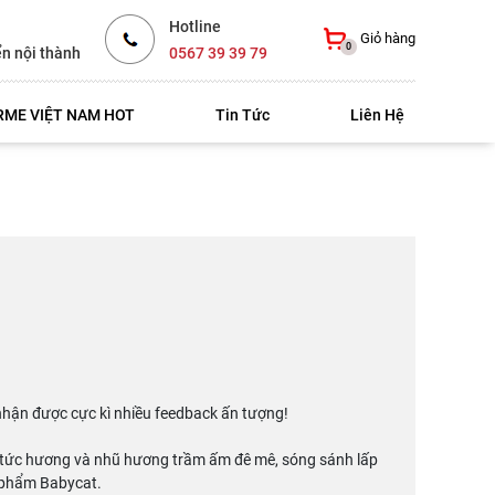
Hotline
Giỏ hàng
0
ển nội thành
0567 39 39 79
ME VIỆT NAM HOT
Tin Tức
Liên Hệ
hận được cực kì nhiều feedback ấn tượng!
n tức hương và nhũ hương trầm ấm đê mê, sóng sánh lấp
u phẩm Babycat.