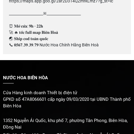
https://maps.app.goo.gl/2ar2D314QZmfkLmz7?g_st=ic
___________________※___________________
⏰ 𝐌𝐨̛̉ 𝐜𝐮̛̉𝐚: 𝟗𝐡 - 𝟐𝟐𝐡
🚀 🔥 𝐭𝐨̂́𝐜 𝐟𝐮𝐥𝐥 𝐦𝐚𝐩 𝐁𝐢𝐞̂𝐧 𝐇𝐨𝐚̀
🌏 𝐒𝐡𝐢𝐩 𝐜𝐨𝐝 𝐭𝐨𝐚̀𝐧 𝐪𝐮𝐨̂́𝐜
📞 𝟎𝟓𝟔𝟕.𝟑𝟗.𝟑𝟗.𝟕𝟗 Nước Hoa Chính Hãng Biên Hoà
NƯỚC HOA BIÊN HÒA
Cửa Hàng kinh doanh Thiết bị điện tử
GPKD số 47A8066601 cấp ngày 09/03/2020 tại UBND Thành phố
Biên Hòa
1352 Nguyễn Ái Quốc, khu phố 7, phường Tân Phong, Biên Hòa,
Đồng Nai