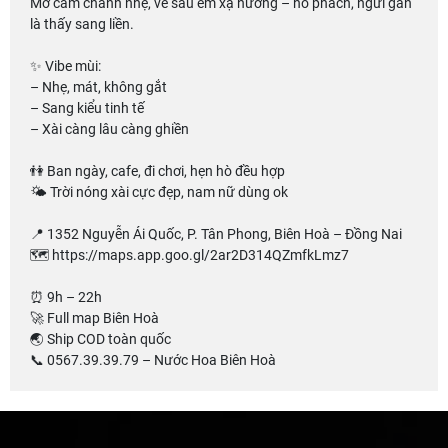
Mở cam chanh nhẹ, về sau êm xạ hương – hổ phách, ngửi gần
là thấy sang liền.
✨ Vibe mùi:
– Nhẹ, mát, không gắt
– Sang kiểu tinh tế
– Xài càng lâu càng ghiền
👫 Ban ngày, cafe, đi chơi, hẹn hò đều hợp
🌤 Trời nóng xài cực đẹp, nam nữ dùng ok
📍 1352 Nguyễn Ái Quốc, P. Tân Phong, Biên Hoà – Đồng Nai
🗺️ https://maps.app.goo.gl/2ar2D314QZmfkLmz7
⏰ 9h – 22h
🚀 Full map Biên Hoà
🌏 Ship COD toàn quốc
📞 0567.39.39.79 – Nước Hoa Biên Hoà