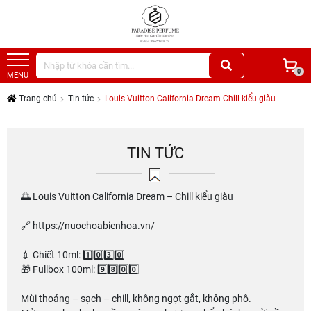
0
MENU
Trang chủ
Tin tức
Louis Vuitton California Dream Chill kiểu giàu
TIN TỨC
🌅 Louis Vuitton California Dream – Chill kiểu giàu
🔗 https://nuochoabienhoa.vn/
💉 Chiết 10ml: 1️⃣0️⃣3️⃣0️⃣
🎁 Fullbox 100ml: 9️⃣8️⃣0️⃣0️⃣
Mùi thoáng – sạch – chill, không ngọt gắt, không phô.