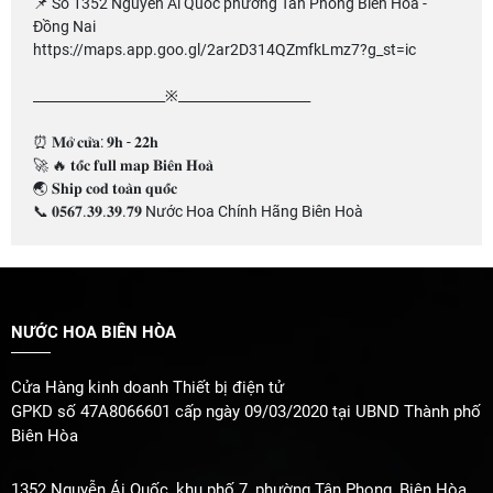
📌 Số 1352 Nguyễn Ái Quốc phường Tân Phong Biên Hoà -
Đồng Nai
https://maps.app.goo.gl/2ar2D314QZmfkLmz7?g_st=ic
____________________※____________________
⏰ 𝐌𝐨̛̉ 𝐜𝐮̛̉𝐚: 𝟗𝐡 - 𝟐𝟐𝐡
🚀 🔥 𝐭𝐨̂́𝐜 𝐟𝐮𝐥𝐥 𝐦𝐚𝐩 𝐁𝐢𝐞̂𝐧 𝐇𝐨𝐚̀
🌏 𝐒𝐡𝐢𝐩 𝐜𝐨𝐝 𝐭𝐨𝐚̀𝐧 𝐪𝐮𝐨̂́𝐜
📞 𝟎𝟓𝟔𝟕.𝟑𝟗.𝟑𝟗.𝟕𝟗 Nước Hoa Chính Hãng Biên Hoà
NƯỚC HOA BIÊN HÒA
Cửa Hàng kinh doanh Thiết bị điện tử
GPKD số 47A8066601 cấp ngày 09/03/2020 tại UBND Thành phố
Biên Hòa
1352 Nguyễn Ái Quốc, khu phố 7, phường Tân Phong, Biên Hòa,