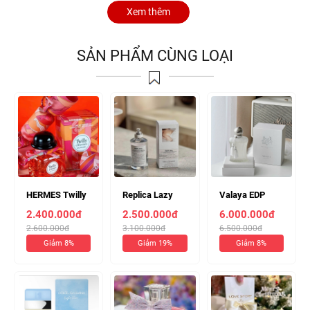
Xem thêm
SẢN PHẨM CÙNG LOẠI
HERMES Twilly
Replica Lazy
Valaya EDP
EAU POIVRÉE
Sunday Morning
75ml (Chiết
2.400.000đ
2.500.000đ
6.000.000đ
85ML (Chiết
EDT 100ml
10ml 850k)
2.600.000đ
3.100.000đ
6.500.000đ
10ml 350k)
(Chiết 10ml
Giảm 8%
Giảm 19%
Giảm 8%
300k)