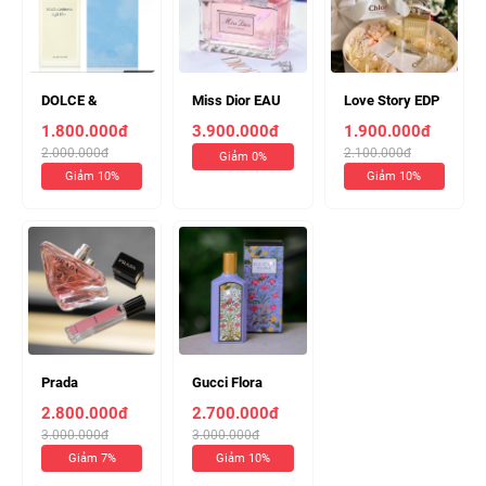
DOLCE &
Miss Dior EAU
Love Story EDP
GABBANA
DE PARFUM
Chloe 75ml
1.800.000đ
3.900.000đ
1.900.000đ
LIGHT BLUE
100ml ( Chiết
2.000.000đ
2.100.000đ
Giảm 0%
EDT 100ml (
10ml 440k )
Giảm 10%
Giảm 10%
Chiết 10ml 230k
)
Prada
Gucci Flora
PARADOXE EDP
Gorgeous
2.800.000đ
2.700.000đ
90ml ( Chiết
Magnolia EDP
3.000.000đ
3.000.000đ
10ml 360k )
100ml (Chiết
Giảm 7%
Giảm 10%
10ml 320k)