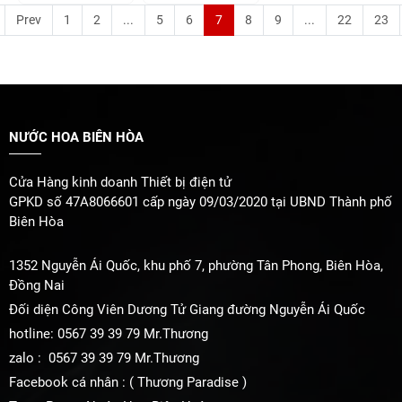
Prev
1
2
...
5
6
7
8
9
...
22
23
NƯỚC HOA BIÊN HÒA
Cửa Hàng kinh doanh Thiết bị điện tử
GPKD số 47A8066601 cấp ngày 09/03/2020 tại UBND Thành phố
Biên Hòa
1352 Nguyễn Ái Quốc, khu phố 7, phường Tân Phong, Biên Hòa,
Đồng Nai
Đối diện Công Viên Dương Tử Giang đường Nguyễn Ái Quốc
hotline: 0567 39 39 79 Mr.Thương
zalo : 0567 39 39 79 Mr.Thương
Facebook cá nhân : ( Thương Paradise )