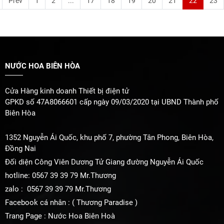
Prev
1
2
...
17
18
19
20
21
22
23
NƯỚC HOA BIÊN HÒA
Cửa Hàng kinh doanh Thiết bị điện tử
GPKD số 47A8066601 cấp ngày 09/03/2020 tại UBND Thành phố
Biên Hòa
1352 Nguyễn Ái Quốc, khu phố 7, phường Tân Phong, Biên Hòa,
Đồng Nai
Đối diện Công Viên Dương Tử Giang đường Nguyễn Ái Quốc
hotline: 0567 39 39 79 Mr.Thương
zalo : 0567 39 39 79 Mr.Thương
Facebook cá nhân : ( Thương Paradise )
Trang Page : Nước Hoa Biên Hoà