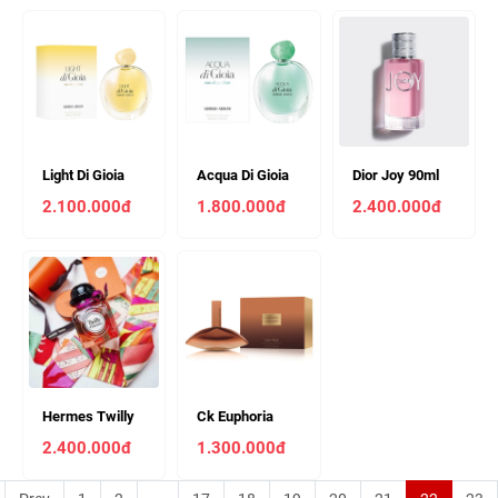
)
Light Di Gioia
Acqua Di Gioia
Dior Joy 90ml
100ml ( Chiết
100ml ( Chiết
2.100.000đ
1.800.000đ
2.400.000đ
10ml 260k )
10ml 230k )
Hermes Twilly
Ck Euphoria
Limited Edition
Amber Gold
2.400.000đ
1.300.000đ
85ml
100ml