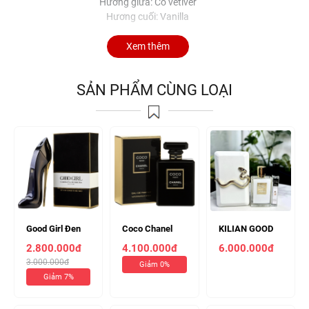
Hương giữa: Cỏ vetiver
Hương cuối: Vanilla
Xem thêm
SẢN PHẨM CÙNG LOẠI
Good Girl Đen
Coco Chanel
KILIAN GOOD
Edp 80ml Nữ
Noir Edp 100ml
GIRL GONE BAD
2.800.000đ
4.100.000đ
6.000.000đ
Nữ ( Chiết 10ml
50ML Hàng Cao
3.000.000đ
Giảm 0%
460k )
Cấp Nữ (Có
Giảm 7%
Hòm)