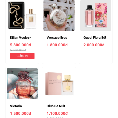
Kilian Voulez-
Versace Eros
Gucci Flora Edt
Vous Coucher
Pour Femme
100ml Nữ
5.300.000đ
1.800.000đ
2.000.000đ
Avec Moi Edp
Edp 100ml Nữ
5.500.000đ
50ml Hàng Cao
Giảm 4%
Cấp Unisex
(Chiết 10ml
850k)
Victoria
Club De Nuit
Bombshell
Women 105ml (
1.500.000đ
1.100.000đ
Seduction Edp
Chiết 10ml 160k