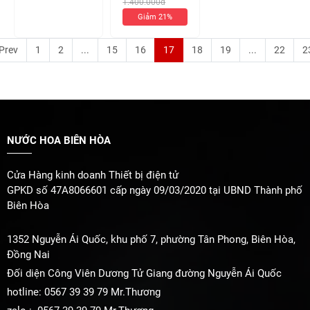
1.400.000đ
100ml Nữ
)
Giảm 21%
Prev
1
2
...
15
16
17
18
19
...
22
2
NƯỚC HOA BIÊN HÒA
Cửa Hàng kinh doanh Thiết bị điện tử
GPKD số 47A8066601 cấp ngày 09/03/2020 tại UBND Thành phố
Biên Hòa
1352 Nguyễn Ái Quốc, khu phố 7, phường Tân Phong, Biên Hòa,
Đồng Nai
Đối diện Công Viên Dương Tử Giang đường Nguyễn Ái Quốc
hotline: 0567 39 39 79 Mr.Thương