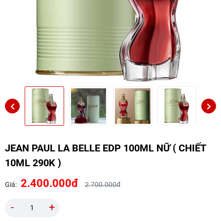
JEAN PAUL LA BELLE EDP 100ML NỮ ( CHIẾT
10ML 290K )
2.400.000đ
Giá:
2.700.000đ
-
+