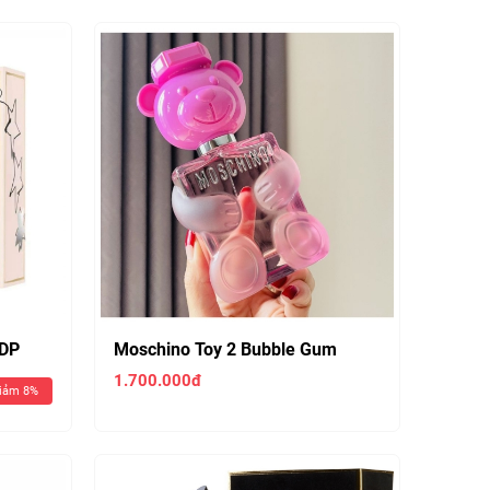
DP
Moschino Toy 2 Bubble Gum
100ml Edt Nữ ( Chiết 10ml 220k )
1.700.000đ
iảm 8%