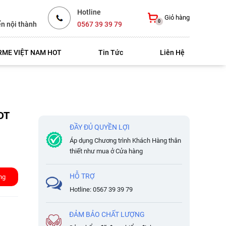
Hotline
Giỏ hàng
0
ển nội thành
0567 39 39 79
ME VIỆT NAM HOT
Tin Tức
Liên Hệ
DT
ĐẦY ĐỦ QUYỀN LỢI
Áp dụng Chương trình Khách Hàng thân
thiết như mua ở Cửa hàng
HỖ TRỢ
ng
Hotline: 0567 39 39 79
ĐẢM BẢO CHẤT LƯỢNG