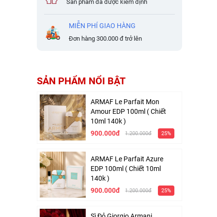
Sản phẩm đã được kiểm định
MIỄN PHÍ GIAO HÀNG
Đơn hàng 300.000 đ trở lên
SẢN PHẨM NỔI BẬT
ARMAF Le Parfait Mon
Amour EDP 100ml ( Chiết
10ml 140k )
900.000đ
1.200.000đ
25%
ARMAF Le Parfait Azure
EDP 100ml ( Chiết 10ml
140k )
900.000đ
1.200.000đ
25%
Sì Đỏ Giorgio Armani