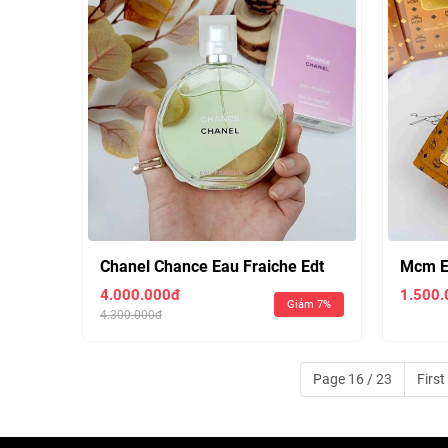
Chanel Chance Eau Fraiche Edt
Mcm E
100ml
4.000.000đ
1.500.
Giảm 7%
4.300.000đ
Page 16 / 23
First