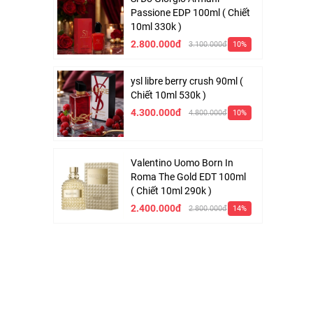
Passione EDP 100ml ( Chiết
10ml 330k )
2.800.000đ
3.100.000đ
10%
ysl libre berry crush 90ml (
Chiết 10ml 530k )
4.300.000đ
4.800.000đ
10%
Valentino Uomo Born In
Roma The Gold EDT 100ml
( Chiết 10ml 290k )
2.400.000đ
2.800.000đ
14%