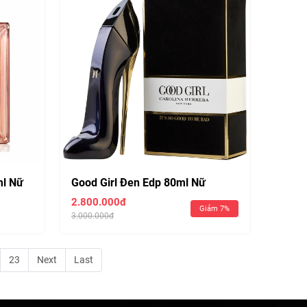
ml Nữ
Good Girl Đen Edp 80ml Nữ
2.800.000đ
Giảm 7%
3.000.000đ
23
Next
Last