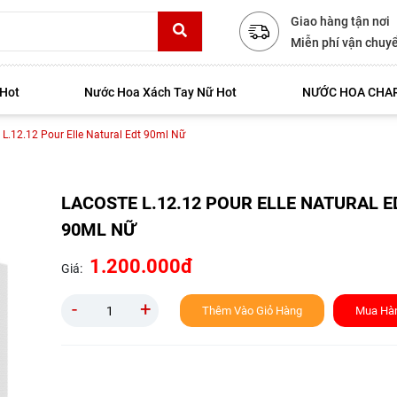
Giao hàng tận nơi
Miễn phí vận chuy
 Hot
Nước Hoa Xách Tay Nữ Hot
NƯỚC HOA CHAR
 L.12.12 Pour Elle Natural Edt 90ml Nữ
LACOSTE L.12.12 POUR ELLE NATURAL E
90ML NỮ
1.200.000đ
Giá:
-
+
Thêm Vào Giỏ Hàng
Mua Hà