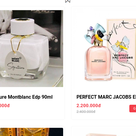
ure Montblanc Edp 90ml
PERFECT MARC JACOBS E
hiết 10ml 250k )
100ml ( Chiết 10ml 270k )
000đ
2.200.000đ
G
2.400.000đ