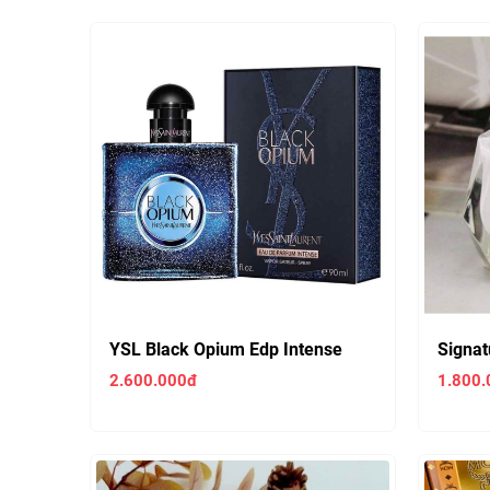
YSL Black Opium Edp Intense
Signat
90ml Nữ
Nữ ( C
2.600.000đ
1.800.