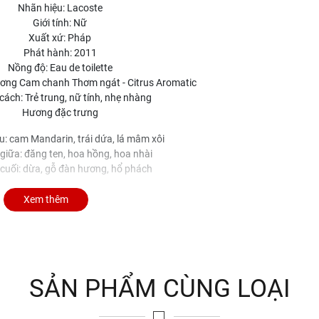
Nhãn hiệu: Lacoste
Giới tính: Nữ
Xuất xứ: Pháp
Phát hành: 2011
Nồng độ: Eau de toilette
ng Cam chanh Thơm ngát - Citrus Aromatic
ách: Trẻ trung, nữ tính, nhẹ nhàng
Hương đặc trưng
: cam Mandarin, trái dứa, lá mâm xôi
iữa: đăng ten, hoa hồng, hoa nhài
cuối: dừa, gỗ đàn hương, hổ phách
Xem thêm
SẢN PHẨM CÙNG LOẠI