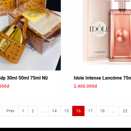
dp 30ml 50ml 75ml Nữ
Idole Intense Lancôme 75
000đ
2.400.000đ
Prev
1
2
...
14
15
16
17
18
...
22