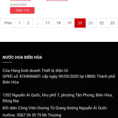
Chiết 10ml 380k
100ml ( Chiết
3.600.000đ
)
10ml 290k )
Giảm 17%
Prev
1
2
...
17
18
19
20
21
22
23
NƯỚC HOA BIÊN HÒA
Cửa Hàng kinh doanh Thiết bị điện tử
GPKD số 47A8066601 cấp ngày 09/03/2020 tại UBND Thành phố
Biên Hòa
1352 Nguyễn Ái Quốc, khu phố 7, phường Tân Phong, Biên Hòa,
Đồng Nai
Đối diện Công Viên Dương Tử Giang đường Nguyễn Ái Quốc
hotline: 0567 39 39 79 Mr.Thương