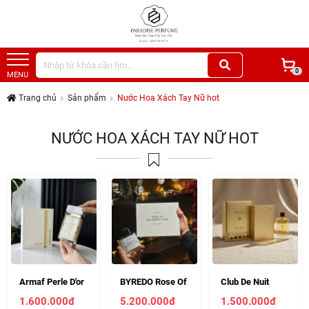
0
MENU
Trang chủ
Sản phẩm
Nước Hoa Xách Tay Nữ hot
NƯỚC HOA XÁCH TAY NỮ HOT
Armaf Perle D'or
BYREDO Rose Of
Club De Nuit
EDP 75ml (Chiết
No Man's Land
Precieux IV
1.600.000đ
5.200.000đ
1.500.000đ