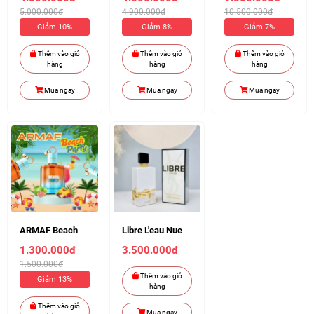
100ml (Chiết
FRAICHE EDP
EDP 100ml (Chiết
5.000.000đ
4.900.000đ
10.500.000đ
10ml 500k)
100ML ( Chiết
10ml 1030k)
Giảm 10%
Giảm 8%
Giảm 7%
10ml 500k )
Thêm vào giỏ
Thêm vào giỏ
Thêm vào giỏ
hàng
hàng
hàng
Mua ngay
Mua ngay
Mua ngay
ARMAF Beach
Libre L'eau Nue
Party EDP 100ml
90ml ( Chiết 10ml
1.300.000đ
3.500.000đ
Unisex ( Chiết
440k )
1.500.000đ
10ml 180k )
Thêm vào giỏ
Giảm 13%
hàng
Thêm vào giỏ
Mua ngay