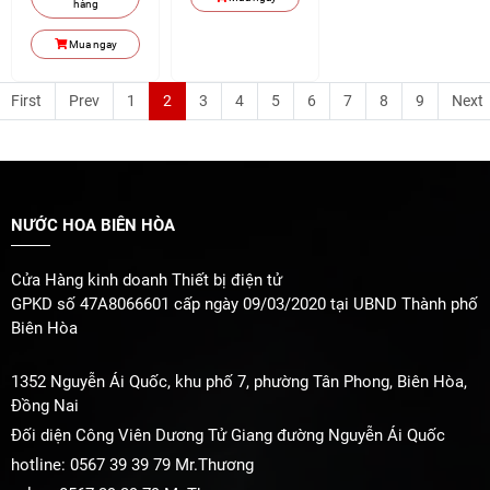
hàng
Mua ngay
First
Prev
1
2
3
4
5
6
7
8
9
Next
NƯỚC HOA BIÊN HÒA
Cửa Hàng kinh doanh Thiết bị điện tử
GPKD số 47A8066601 cấp ngày 09/03/2020 tại UBND Thành phố
Biên Hòa
1352 Nguyễn Ái Quốc, khu phố 7, phường Tân Phong, Biên Hòa,
Đồng Nai
Đối diện Công Viên Dương Tử Giang đường Nguyễn Ái Quốc
hotline: 0567 39 39 79 Mr.Thương