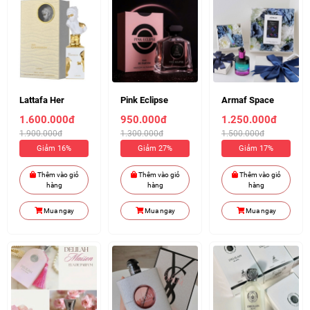
Lattafa Her
Pink Eclipse
Armaf Space
Confession
100ml (Chiết
Age EDP 100ml (
1.600.000đ
950.000đ
1.250.000đ
100ml (Chiết
10ml 140k)
Chiết 10ml 170k )
1.900.000đ
1.300.000đ
1.500.000đ
10ml 210k)
Giảm 16%
Giảm 27%
Giảm 17%
Thêm vào giỏ
Thêm vào giỏ
Thêm vào giỏ
hàng
hàng
hàng
Mua ngay
Mua ngay
Mua ngay