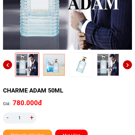
CHARME ADAM 50ML
780.000đ
Giá:
-
+