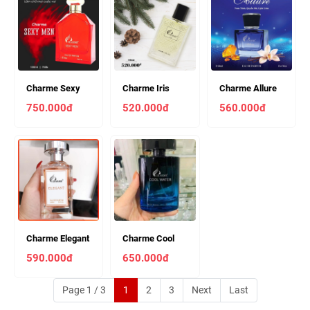
Charme Sexy
Charme Iris
Charme Allure
Men 100ml Nam
50ml Nam
60ml Nam
750.000đ
520.000đ
560.000đ
Charme Elegant
Charme Cool
100ml Nam
Water 100ml
590.000đ
650.000đ
Nam
Page 1 / 3
1
2
3
Next
Last