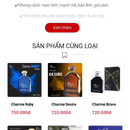
✔️Phong cách: nam tính, mạnh mẽ, bản lĩnh, gợi cảm.
✔️Thời điểm khuyên dùng: Ngày, Đêm, Xuân, Hạ.
✔️Độ toả hương: Rất gần - Thoang thoảng trên làn da
Xem thêm
✔️Độ lưu hương: Lâu, tối đa 7 giờ đến 12 giờ trên da, 3 đến 5 ngày
trên quần áo.
SẢN PHẨM CÙNG LOẠI
✔️Độ tuổi khuyên dùng: nhiều độ tuổi.
Charme Ruby
Charme Desire
Charme Brave
Intense 100ml
100ml Nam
100ml Nam
750.000đ
720.000đ
720.000đ
Nam