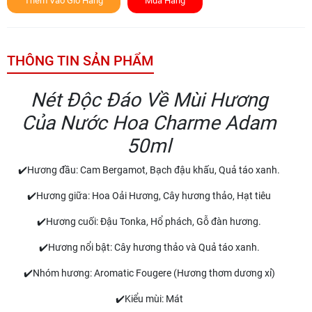
Thêm Vào Giỏ Hàng
Mua Hàng
THÔNG TIN SẢN PHẨM
Nét Độc Đáo Về Mùi Hương
Của Nước Hoa Charme Adam
50ml
✔️Hương đầu: Cam Bergamot, Bạch đậu khấu, Quả táo xanh.
✔️Hương giữa: Hoa Oải Hương, Cây hương thảo, Hạt tiêu
✔️Hương cuối: Đậu Tonka, Hổ phách, Gỗ đàn hương.
✔️Hương nổi bật: Cây hương thảo và Quả táo xanh.
✔️Nhóm hương: Aromatic Fougere (Hương thơm dương xỉ)
✔️Kiểu mùi: Mát