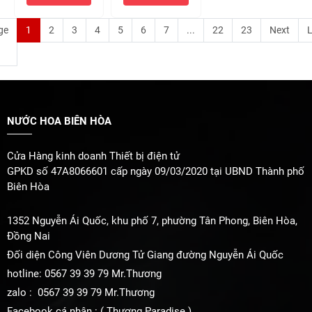
10ml 350k)
Chiết 10ml 370k
)
ge
1
2
3
4
5
6
7
...
22
23
Next
L
NƯỚC HOA BIÊN HÒA
Cửa Hàng kinh doanh Thiết bị điện tử
GPKD số 47A8066601 cấp ngày 09/03/2020 tại UBND Thành phố
Biên Hòa
1352 Nguyễn Ái Quốc, khu phố 7, phường Tân Phong, Biên Hòa,
Đồng Nai
Đối diện Công Viên Dương Tử Giang đường Nguyễn Ái Quốc
hotline: 0567 39 39 79 Mr.Thương
zalo : 0567 39 39 79 Mr.Thương
Facebook cá nhân : ( Thương Paradise )