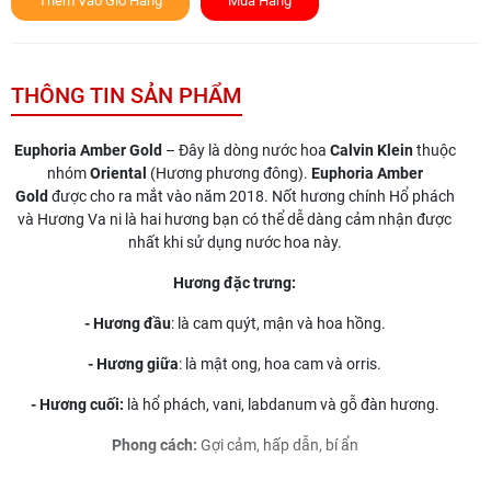
Thêm Vào Giỏ Hàng
Mua Hàng
THÔNG TIN SẢN PHẨM
Euphoria Amber Gold
– Đây là dòng nước hoa
Calvin Klein
thuộc
nhóm
Oriental
(Hương phương đông).
Euphoria Amber
Gold
được cho ra mắt vào năm 2018. Nốt hương chính Hổ phách
và Hương Va ni là hai hương bạn có thể dễ dàng cảm nhận được
nhất khi sử dụng nước hoa này.
Hương đặc trưng:
- Hương đầu
: là cam quýt, mận và hoa hồng.
- Hương giữa
: là mật ong, hoa cam và orris.
- Hương cuối:
là hổ phách, vani, labdanum và gỗ đàn hương.
Phong cách:
Gợi cảm, hấp dẫn, bí ẩn