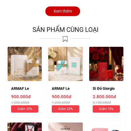
Xem thêm
SẢN PHẨM CÙNG LOẠI
ARMAF Le
ARMAF Le
Sì Đỏ Giorgio
Parfait Mon
Parfait Azure
Armani
900.000đ
900.000đ
2.800.000đ
Amour EDP
EDP 100ml (
Passione EDP
1.200.000đ
1.200.000đ
3.100.000đ
100ml ( Chiết
Chiết 10ml 140k
100ml ( Chiết
Giảm 25%
Giảm 25%
Giảm 10%
10ml 140k )
)
10ml 330k )