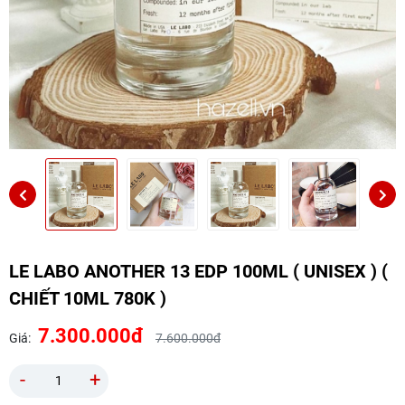
LE LABO ANOTHER 13 EDP 100ML ( UNISEX ) (
CHIẾT 10ML 780K )
7.300.000đ
Giá:
7.600.000đ
-
+