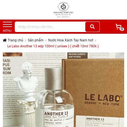
0
MENU
Trang chủ
Sản phẩm
Nước Hoa Xách Tay Nam hot
Le Labo Another 13 edp 100ml ( unisex ) ( chiết 10ml 780k )