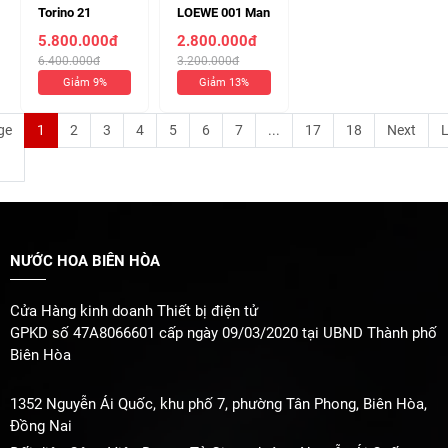
Torino 21
LOEWE 001 Man
XERJOFF EDP
EDT 100ml (
5.800.000đ
2.800.000đ
100ml ( Chiết
Chiết 10ml 330k
6.400.000đ
3.200.000đ
10ml 630k )
)
Giảm 9%
Giảm 13%
ge
1
2
3
4
5
6
7
...
17
18
Next
L
NƯỚC HOA BIÊN HÒA
Cửa Hàng kinh doanh Thiết bị điện tử
GPKD số 47A8066601 cấp ngày 09/03/2020 tại UBND Thành phố
Biên Hòa
1352 Nguyễn Ái Quốc, khu phố 7, phường Tân Phong, Biên Hòa,
Đồng Nai