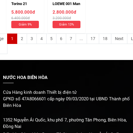
Torino 21
LOEWE 001 Man
XERJOFF EDP
EDT 100ml (
5.800.000đ
2.800.000đ
100ml ( Chiết
Chiết 10ml 330k
6.400.000đ
3.200.000đ
10ml 630k )
)
Giảm 9%
Giảm 13%
ge
1
2
3
4
5
6
7
...
17
18
Next
L
NƯỚC HOA BIÊN HÒA
Cửa Hàng kinh doanh Thiết bị điện tử
GPKD số 47A8066601 cấp ngày 09/03/2020 tại UBND Thành phố
Biên Hòa
1352 Nguyễn Ái Quốc, khu phố 7, phường Tân Phong, Biên Hòa,
Đồng Nai