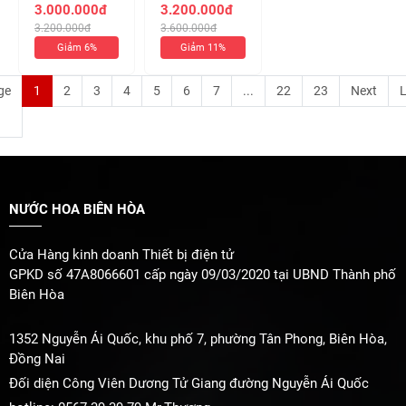
Born In Roma
MUSC BLANC
3.000.000đ
3.200.000đ
Intense Edp
For Her EDP
3.200.000đ
3.600.000đ
100ml (chiết
Intense 100ml (
Giảm 6%
Giảm 11%
10ml 350k)
Chiết 10ml 370k
)
ge
1
2
3
4
5
6
7
...
22
23
Next
L
NƯỚC HOA BIÊN HÒA
Cửa Hàng kinh doanh Thiết bị điện tử
Sự kết hợp của xạ hương và vani tạo nên sự ngọt ngào, gợi cảm,
GPKD số 47A8066601 cấp ngày 09/03/2020 tại UBND Thành phố
trong khi gỗ đàn hương và gỗ cashmere mang đến cảm giác ấm
Biên Hòa
áp, sang trọng. Nốt hương quế nhẹ nhàng tạo điểm nhấn, thể hiện
sự độc đáo và cá tính riêng biệt.
1352 Nguyễn Ái Quốc, khu phố 7, phường Tân Phong, Biên Hòa,
Đồng Nai
Mùi hương đặc trưng:
Đối diện Công Viên Dương Tử Giang đường Nguyễn Ái Quốc
Hương đầu:
Cam Bergamot.