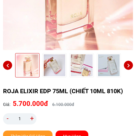
ROJA ELIXIR EDP 75ML (CHIẾT 10ML 810K)
5.700.000đ
Giá:
6.100.000đ
-
+