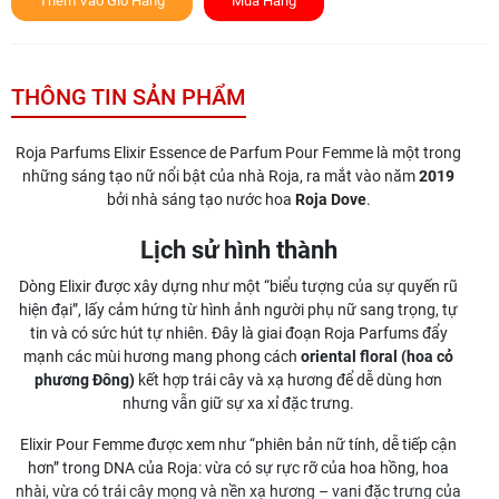
Thêm Vào Giỏ Hàng
Mua Hàng
THÔNG TIN SẢN PHẨM
Roja Parfums Elixir Essence de Parfum Pour Femme là một trong
những sáng tạo nữ nổi bật của nhà Roja, ra mắt vào năm
2019
bởi nhà sáng tạo nước hoa
Roja Dove
.
Lịch sử hình thành
Dòng Elixir được xây dựng như một “biểu tượng của sự quyến rũ
hiện đại”, lấy cảm hứng từ hình ảnh người phụ nữ sang trọng, tự
tin và có sức hút tự nhiên. Đây là giai đoạn Roja Parfums đẩy
mạnh các mùi hương mang phong cách
oriental floral (hoa cỏ
phương Đông)
kết hợp trái cây và xạ hương để dễ dùng hơn
nhưng vẫn giữ sự xa xỉ đặc trưng.
Elixir Pour Femme được xem như “phiên bản nữ tính, dễ tiếp cận
hơn” trong DNA của Roja: vừa có sự rực rỡ của hoa hồng, hoa
nhài, vừa có trái cây mọng và nền xạ hương – vani đặc trưng của