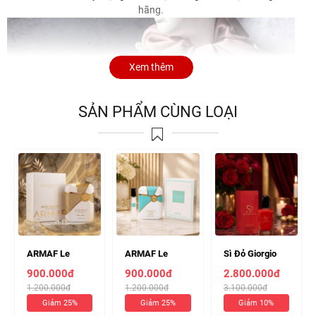
hãng.
Xem thêm
SẢN PHẨM CÙNG LOẠI
ARMAF Le
ARMAF Le
Sì Đỏ Giorgio
Parfait Mon
Parfait Azure
Armani
900.000đ
900.000đ
2.800.000đ
Amour EDP
EDP 100ml (
Passione EDP
1.200.000đ
1.200.000đ
3.100.000đ
100ml ( Chiết
Chiết 10ml 140k
100ml ( Chiết
Giảm 25%
Giảm 25%
Giảm 10%
10ml 140k )
)
10ml 330k )