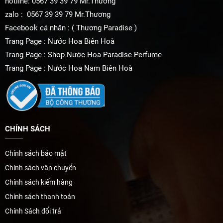
hotline: 0567 39 39 79 Mr.Thương
Hương giữa:
Hoa linh lan thung lũng, Hoa phong lữ, Hoa
hồng de Mai (tháng năm), Hoa nhài, Hoa ngọc lan tây, Hoa
zalo : 0567 39 39 79 Mr.Thương
vòi voi, Hoa tím, Quả mâm xôi, Quả đào.
Facebook cá nhân : ( Thương Paradise )
Hương cuối:
Lá hoa tím, Quế, Gỗ tuyết tùng, Gỗ Cashmere,
Trang Page : Nước Hoa Biên Hoà
Gỗ đàn hương, Hương Va ni, Hoa diên vĩ (Orris), Cây vông
Trang Page : Shop Nước Hoa Paradise Perfume
vang, Xạ hương.
Trang Page : Nước Hoa Nam Biên Hoà
Thương hiệu
Roja Parfums
Xuất xứ thương hiệu
Anh
Dung tích
75ml
Giới tính
Nữ
Nồng độ
EDP
CHÍNH SÁCH
Nhóm hương
Oriental Floral: hoa cỏ phương Đông
Độ lưu hương
6 - 8h
Chính sách bảo mật
Độ tỏa hương
Gần - Toả hương trong vòng một cánh tay
Chính sách vận chuyển
Chính sách kiểm hàng
Chính sách thanh toán
Chính Sách đổi trả