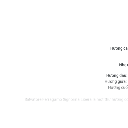
Hương ca
Nhẹ 
Hương đầu: 
Hương giữa: 
Hương cuố
Salvatore Ferragamo Signorina Libera là một thứ hương có t
miêu tả rõ ràng hơn hương thơm của Signorina Libera, tôi p
Ngay từ giây phút đầu, thật khó để chỉ mặt điểm tên rõ ràng t