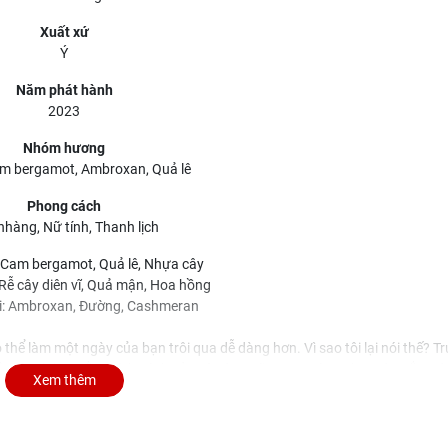
Xuất xứ
Ý
Năm phát hành
2023
Nhóm hương
m bergamot, Ambroxan, Quả lê
Phong cách
nhàng, Nữ tính, Thanh lịch
Cam bergamot, Quả lê, Nhựa cây
Rễ cây diên vĩ, Quả mận, Hoa hồng
i: Ambroxan, Đường, Cashmeran
hể làm một ngày của bạn trôi qua dễ dàng hơn. Vì sao tôi lại nói thế? Tr
hải nói với bạn rằng tính cách của cô nàng cũng rực sáng như màu sắc m
Xem thêm
vậy!
ừng nốt hương. Tôi chỉ biết khi ấy Signorina Libera có cái thanh ngọt, tươ