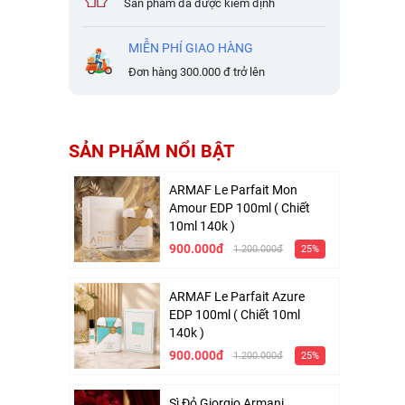
Sản phẩm đã được kiểm định
MIỄN PHÍ GIAO HÀNG
Đơn hàng 300.000 đ trở lên
SẢN PHẨM NỔI BẬT
ARMAF Le Parfait Mon
Amour EDP 100ml ( Chiết
10ml 140k )
900.000đ
1.200.000đ
25%
ARMAF Le Parfait Azure
EDP 100ml ( Chiết 10ml
140k )
900.000đ
1.200.000đ
25%
Sì Đỏ Giorgio Armani