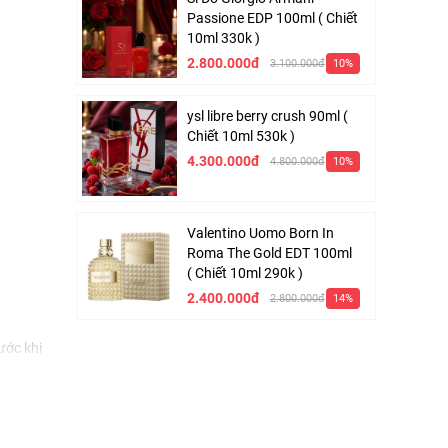
Passione EDP 100ml ( Chiết
10ml 330k )
2.800.000đ
3.100.000đ
10%
ysl libre berry crush 90ml (
Chiết 10ml 530k )
4.300.000đ
4.800.000đ
10%
Valentino Uomo Born In
Roma The Gold EDT 100ml
( Chiết 10ml 290k )
2.400.000đ
2.800.000đ
14%
ước khi
à cô mang
i mới của