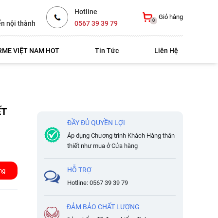
Hotline
Giỏ hàng
0
ển nội thành
0567 39 39 79
ME VIỆT NAM HOT
Tin Tức
Liên Hệ
ẾT
ĐẦY ĐỦ QUYỀN LỢI
Áp dụng Chương trình Khách Hàng thân
thiết như mua ở Cửa hàng
HỖ TRỢ
ng
Hotline: 0567 39 39 79
ĐẢM BẢO CHẤT LƯỢNG