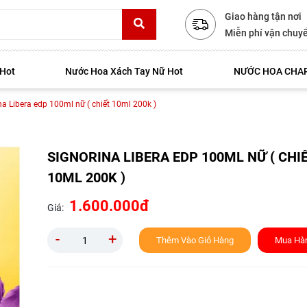
Giao hàng tận nơi
Miễn phí vận chuy
 Hot
Nước Hoa Xách Tay Nữ Hot
NƯỚC HOA CHAR
na Libera edp 100ml nữ ( chiết 10ml 200k )
SIGNORINA LIBERA EDP 100ML NỮ ( CHI
10ML 200K )
1.600.000đ
Giá:
-
+
Thêm Vào Giỏ Hàng
Mua Hà