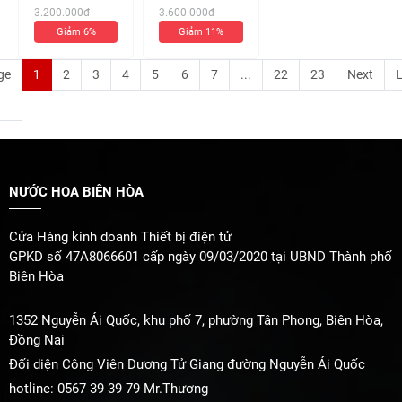
Intense Edp
For Her EDP
3.200.000đ
3.600.000đ
100ml (chiết
Intense 100ml (
Giảm 6%
Giảm 11%
10ml 350k)
Chiết 10ml 370k
)
ge
1
2
3
4
5
6
7
...
22
23
Next
L
NƯỚC HOA BIÊN HÒA
Cửa Hàng kinh doanh Thiết bị điện tử
GPKD số 47A8066601 cấp ngày 09/03/2020 tại UBND Thành phố
Biên Hòa
1352 Nguyễn Ái Quốc, khu phố 7, phường Tân Phong, Biên Hòa,
Đồng Nai
Đối diện Công Viên Dương Tử Giang đường Nguyễn Ái Quốc
hotline: 0567 39 39 79 Mr.Thương