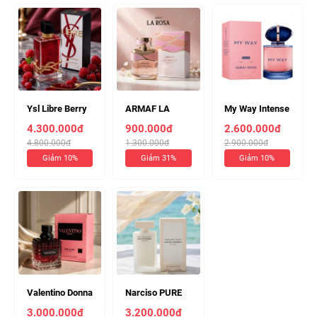
Ysl Libre Berry
ARMAF LA
My Way Intense
Crush 90ml (
ROSA Pour
EDP 90ml (
4.300.000đ
900.000đ
2.600.000đ
Chiết 10ml 530k
Femme EDP
Chiết 10ml 330k
4.800.000đ
1.300.000đ
2.900.000đ
)
100ml ( Chiết
)
Giảm 10%
Giảm 31%
Giảm 10%
10ml 140k )
Valentino Donna
Narciso PURE
Born In Roma
MUSC BLANC
3.000.000đ
3.200.000đ